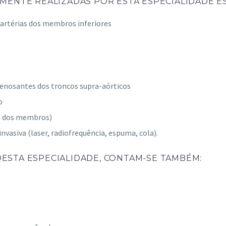
MENTE REALIZADAS POR ESTA ESPECIALIDADE E
s artérias dos membros inferiores
stenosantes dos troncos supra-aórticos
o
zes dos membros)
vasiva (laser, radiofrequência, espuma, cola).
ESTA ESPECIALIDADE, CONTAM-SE TAMBÉM: