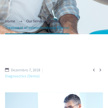
Home
Our Services (Demo)
Treatment of osteochondrosis (Demo)


Dezembro 7, 2018
Diagnosctics (Demo)