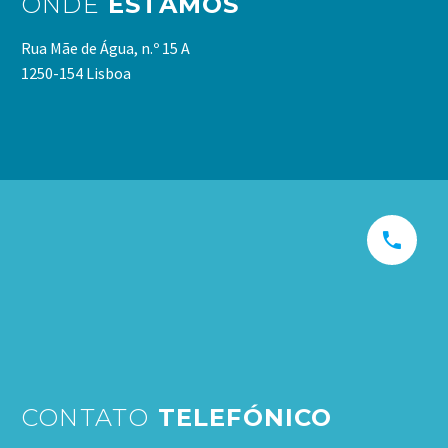
ONDE
ESTAMOS
Rua Mãe de Água, n.º 15 A
1250-154 Lisboa


CONTATO
TELEFÓNICO